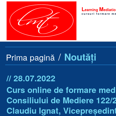
L
M
earning
ediati
cursuri formare m
/
Noutăţi
Prima pagină
// 28.07.2022
Curs online de formare medi
Consiliului de Mediere 122/2
Claudiu Ignat, Vicepreședint