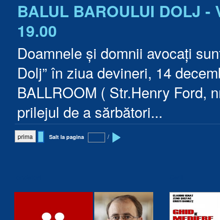
BALUL BAROULUI DOLJ - Vi
19.00
Doamnele și domnii avocați sunt i
Dolj” în ziua devineri, 14 dece
BALLROOM ( Str.Henry Ford, nr.8
prilejul de a sărbători...
prima
/
Salt la pagina
Fondatori
Carti