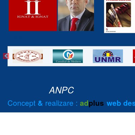
Parteneri
© copyright 2026
Learning Medi
rezervate.
ANPC
Concept
realizare :
&
ad
plus
web de